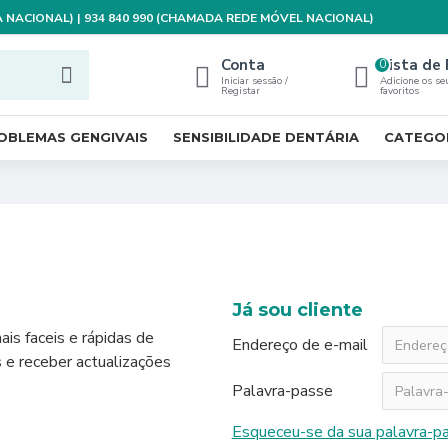
XA NACIONAL) | 934 840 990 (CHAMADA REDE MÓVEL NACIONAL)
Conta
Lista de 
0
Iniciar sessão /
Adicione os se
Registar
favoritos
OBLEMAS GENGIVAIS
SENSIBILIDADE DENTÁRIA
CATEGO
Já sou cliente
ais faceis e rápidas de
Endereço de e-mail
s e receber actualizações
Palavra-passe
Esqueceu-se da sua palavra-p