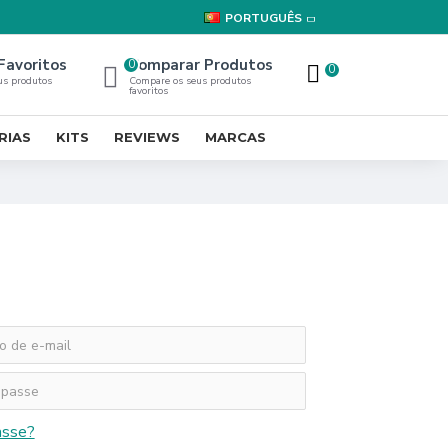
PORTUGUÊS
Favoritos
Comparar Produtos
0
0
us produtos
Compare os seus produtos
favoritos
RIAS
KITS
REVIEWS
MARCAS
asse?